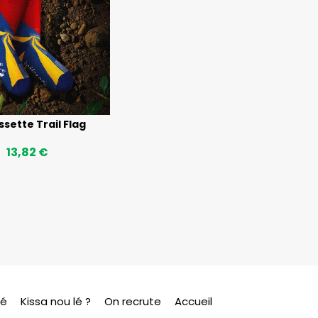
sette Trail Flag
13,82 €
sé
Kissa nou lé ?
On recrute
Accueil