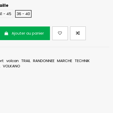
aille
41 - 45
36 - 40
Ajouter au panier
rt
volcan
TRAIL
RANDONNEE
MARCHE
TECHNIK
L
VOLKANO