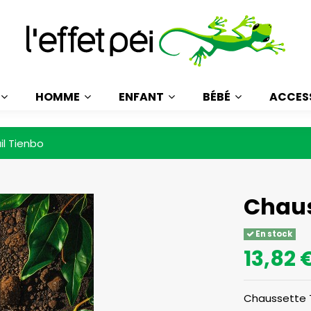
HOMME
ENFANT
BÉBÉ
ACCES
il Tienbo
Chaus
En stock
13,82 
Chaussette T