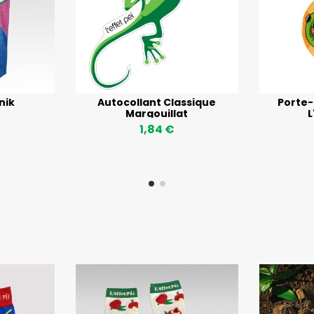
nik
Autocollant Classique
Porte-
Margouillat
L
1,84 €