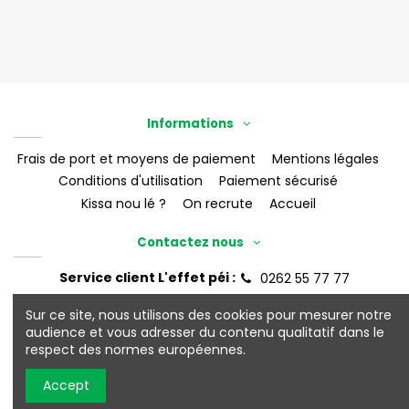
Informations
Frais de port et moyens de paiement
Mentions légales
Conditions d'utilisation
Paiement sécurisé
Kissa nou lé ?
On recrute
Accueil
Contactez nous
Service client L'effet péi :
0262 55 77 77
eshop@leffet-boutik.re
Sur ce site, nous utilisons des cookies pour mesurer notre
audience et vous adresser du contenu qualitatif dans le
respect des normes européennes.
©2026 L'Effet Péi
Accept