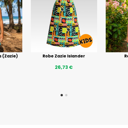
s (Zazie)
Robe Zazie Islander
R
26,73 €