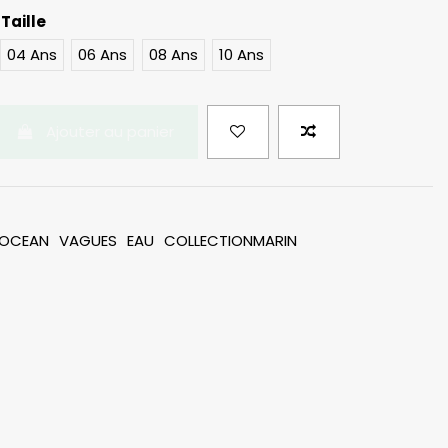
Taille
e
Marine
04 Ans
06 Ans
08 Ans
10 Ans
Ajouter au panier
OCEAN
VAGUES
EAU
COLLECTIONMARIN