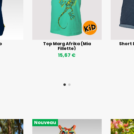
o
Top Marg Afrika (Mia
Short
Fillette)
15,67 €
Nouveau