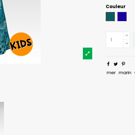
Couleur
Bleu Pétrol
Bleu 
mer
marin