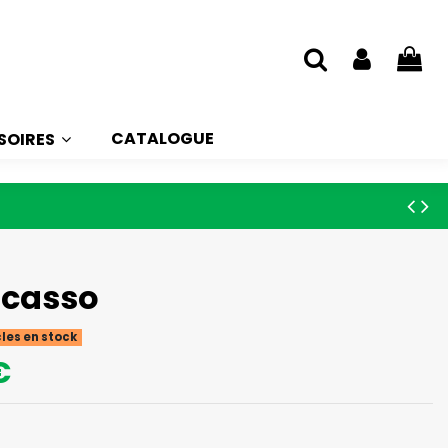
CATALOGUE
SOIRES
icasso
cles en stock
€