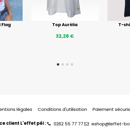
l Flag
Top Aurélia
T-shi
32,26 €
entions légales
Conditions d'utilisation
Paiement sécuri
ce client L'effet péi :
0262 55 77 77
eshop@leffet-bou