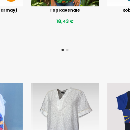
(Marmay)
Top Ravenale
Rob
18,43 €