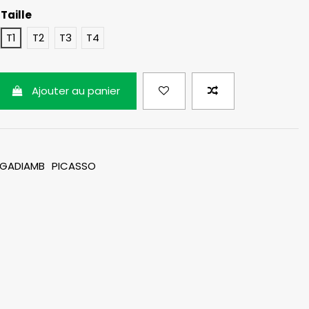
Taille
e
lair
T1
T2
T3
T4
Ajouter au panier
GADIAMB
PICASSO