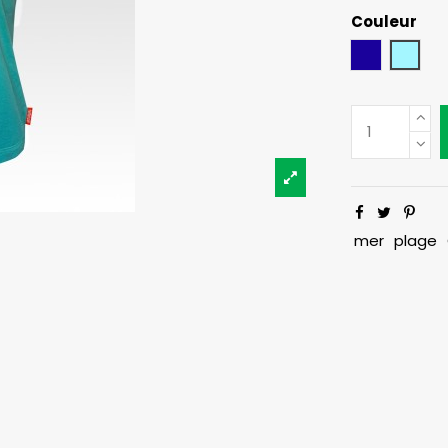
Couleur
Bleu Marin
Bleu C
mer
plage