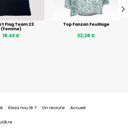
rt Flag Team 23
Top Fanzan Feuillage
(Femme)
18,43 €
32,26 €
sé
Kissa nou lé ?
On recrute
Accueil
tik.re