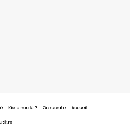
sé
Kissa nou lé ?
On recrute
Accueil
tik.re