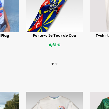
l Flag
Porte-clés Tour de Cou
T-shir
4,61 €