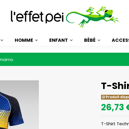
HOMME
ENFANT
BÉBÉ
ACCES
Dynamo
T-Shi
Produit disp
26,73 
T-Shirt Tech