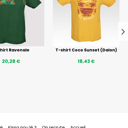
hirt Ravenale
T-shirt Coco Sunset (Dalon)
20,28 €
18,43 €
sé
Kissa nou lé ?
On recrute
Accueil