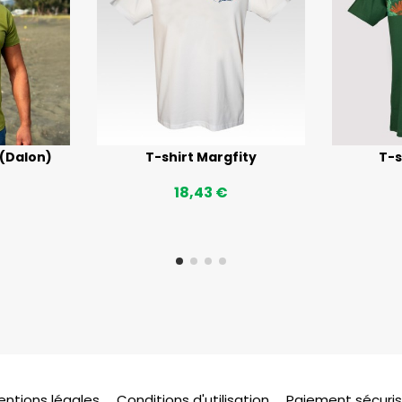
 (Dalon)
T-shirt Margfity
T-s
18,43 €
entions légales
Conditions d'utilisation
Paiement sécuri