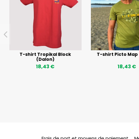
T-shirt Tropikal Block
T-shirt Picto Map
(Dalon)
18,43 €
18,43 €
Frais de port et moyens de paiement
M