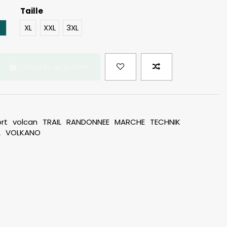
Taille
Bleu Pétrole
XL
XXL
3XL
Ajouter au panier
rt
volcan
TRAIL
RANDONNEE
MARCHE
TECHNIK
L
VOLKANO