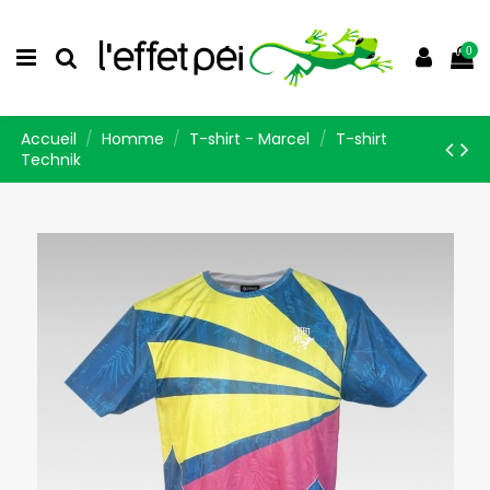
0
Accueil
Homme
T-shirt - Marcel
T-shirt
Technik