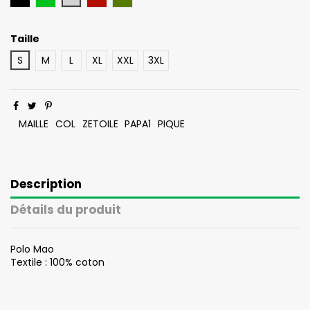
Taille
S
M
L
XL
XXL
3XL
MAILLE
COL
ZETOILE
PAPA1
PIQUE
Description
Détails du produit
Polo Mao
Textile : 100% coton