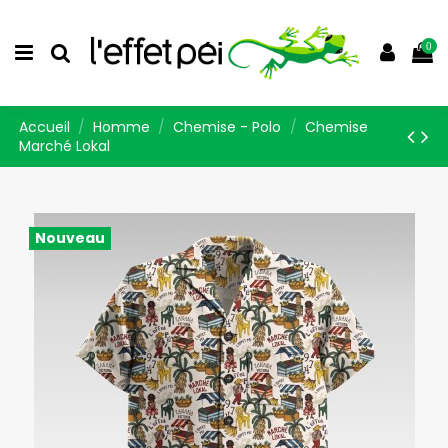
0
Accueil
Homme
Chemise - Polo
Chemise
Marché Lokal
Nouveau