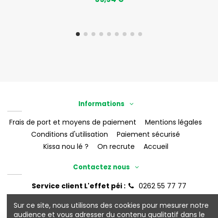
Informations
Frais de port et moyens de paiement
Mentions légales
Conditions d'utilisation
Paiement sécurisé
Kissa nou lé ?
On recrute
Accueil
Contactez nous
Service client L'effet péi :
0262 55 77 77
eshop@leffet-boutik.re
Sur ce site, nous utilisons des cookies pour mesurer notre
audience et vous adresser du contenu qualitatif dans le