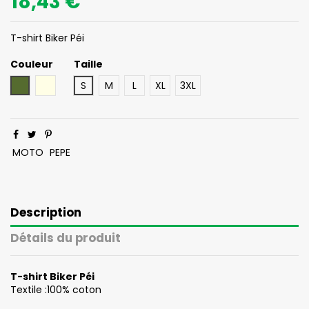
18,43 €
T-shirt Biker Péi
Couleur
Taille
Vert Olive
Ecru
S
M
L
XL
3XL
MOTO
PEPE
Description
Détails du produit
T-shirt Biker Pé
i
Textile :100% coton