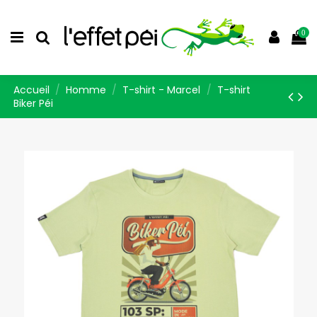
0
Accueil
Homme
T-shirt - Marcel
T-shirt
Biker Péi