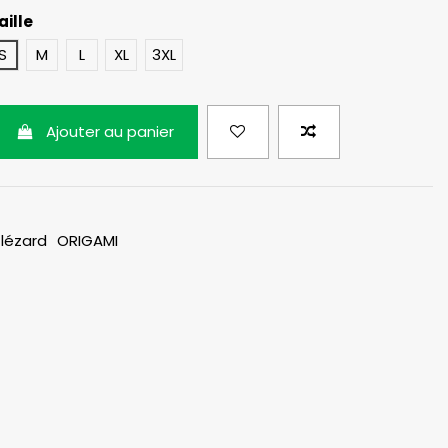
aille
e
S
M
L
XL
3XL
Ajouter au panier
lézard
ORIGAMI