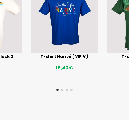
lock 2
T-shirt Narivé ( VIP V )
T-s
18,43 €