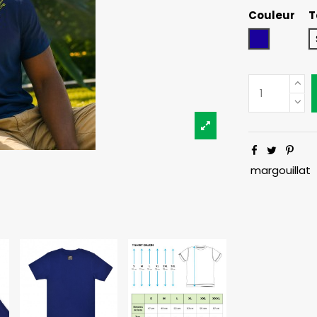
Couleur
T
Bleu Marin
margouillat