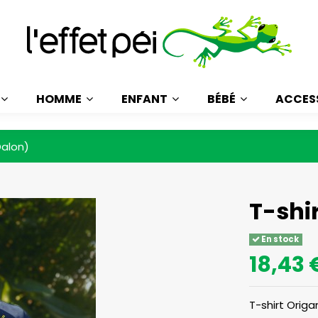
HOMME
ENFANT
BÉBÉ
ACCES
Dalon)
T-shi
En stock
18,43 
T-shirt Origa