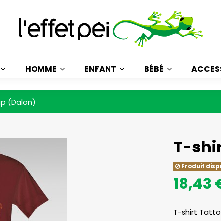
HOMME
ENFANT
BÉBÉ
ACCES
ap (Dalon)
T-shi
Produit disp
18,43 
T-shirt Tatt