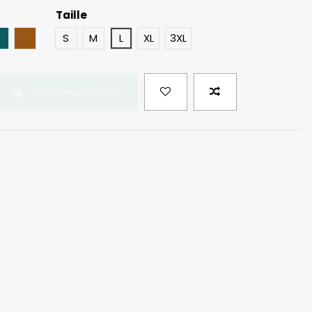
Taille
eau
Bleu Pétrole
Rouille
S
M
L
XL
3XL
Ajouter au panier