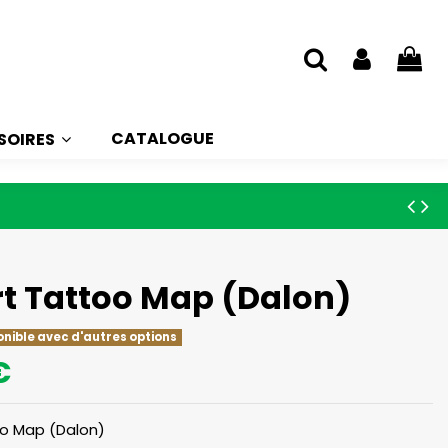
CATALOGUE
SOIRES
rt Tattoo Map (Dalon)
onible avec d'autres options
€
oo Map (Dalon)