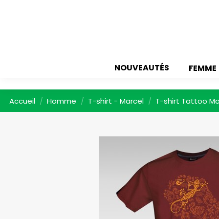
NOUVEAUTÉS
FEMME
Accueil
Homme
T-shirt - Marcel
T-shirt Tattoo M