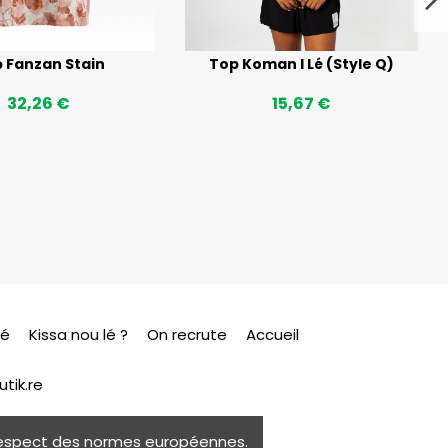
 Fanzan Stain
Top Koman I Lé (Style Q)
32,26 €
15,67 €
sé
Kissa nou lé ?
On recrute
Accueil
tik.re
e respect des normes européennes.