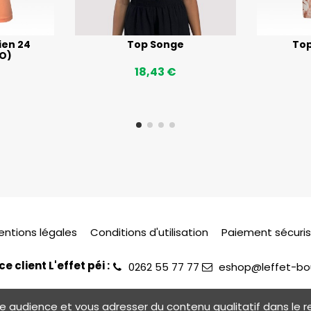
ien 24
Top Songe
Top
 O)
18,43 €
entions légales
Conditions d'utilisation
Paiement sécuri
ce client L'effet péi :
0262 55 77 77
eshop@leffet-bou
otre audience et vous adresser du contenu qualitatif dans l