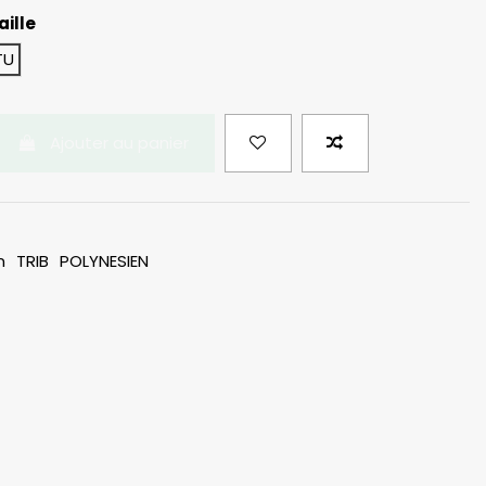
aille
TU
Ajouter au panier
n
TRIB
POLYNESIEN