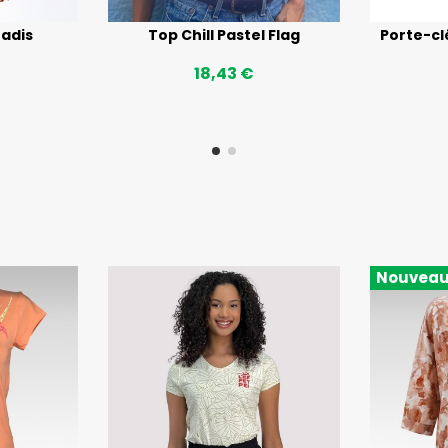
radis
Top Chill Pastel Flag
Porte-cl
18,43 €
Nouvea