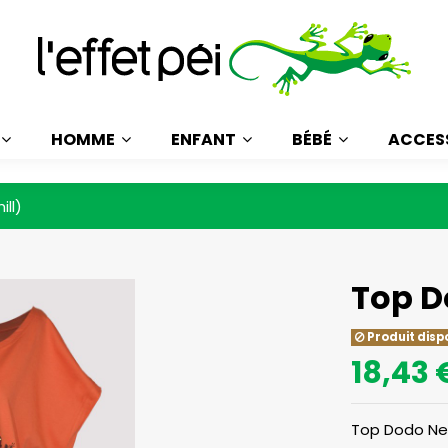
HOMME
ENFANT
BÉBÉ
ACCES
ll)
Top D
Produit disp
18,43 
Top Dodo Nez