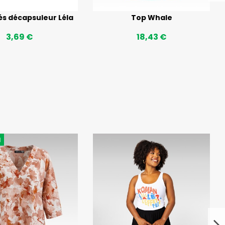
és décapsuleur Léla
Top Whale
3,69 €
18,43 €
u