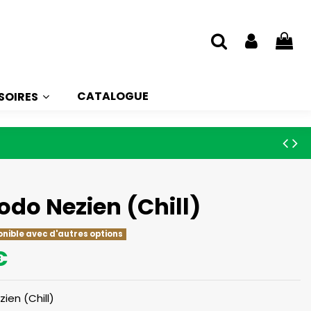
CATALOGUE
SOIRES
odo Nezien (Chill)
onible avec d'autres options
€
ien (Chill)