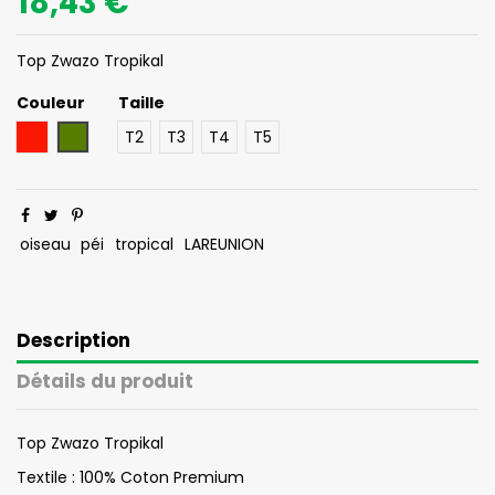
18,43 €
Top Zwazo Tropikal
Couleur
Taille
Rouge
Kaki
T2
T3
T4
T5
oiseau
péi
tropical
LAREUNION
Description
Détails du produit
Top Zwazo Tropikal
Textile : 100% Coton Premium