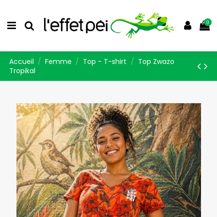
0
Accueil
Femme
Top - T-shirt
Top Zwazo
Tropikal