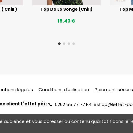
 Chill )
Top Do Lo Songe (Chill)
Top M
18,43 €
entions légales
Conditions d'utilisation
Paiement sécuri
ce client L'effet péi :
0262 55 77 77
eshop@leffet-bou
otre audience et vous adresser du contenu qualitatif dans l
©2026 L'Effet Péi