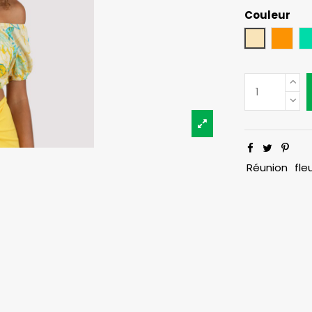
Couleur
Beige
Oran
Réunion
fle