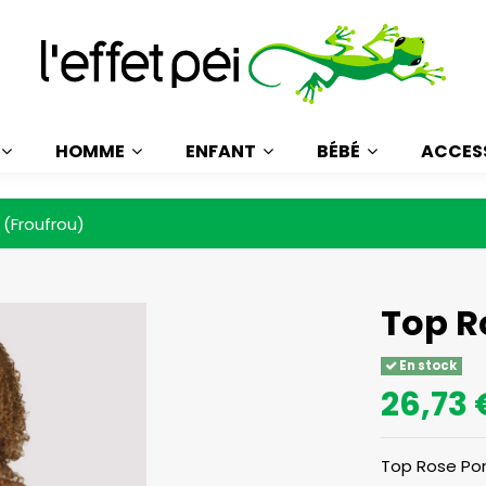
HOMME
ENFANT
BÉBÉ
ACCES
 (Froufrou)
Top R
En stock
26,73 
Top Rose Por