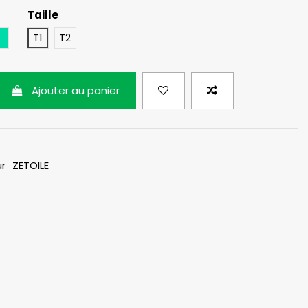
Taille
ge
Vert Menthe
T1
T2
Ajouter au panier
ur
ZETOILE