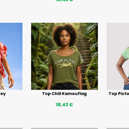
Fey
Top Chill Kamouflag
Top Picto
18,43 €