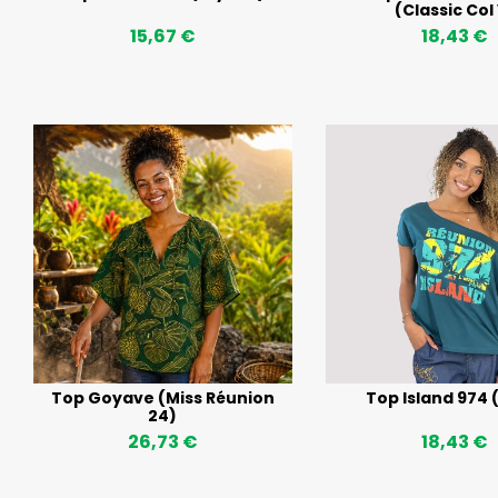
(Classic Col
15,67 €
18,43 €
Top Goyave (Miss Réunion
Top Island 974 (
24)
26,73 €
18,43 €