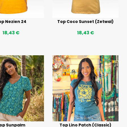
op Nezien 24
Top Coco Sunset (Zetwal)
18,43 €
18,43 €
op Sunpalm
Top Lino Patch (Classic)