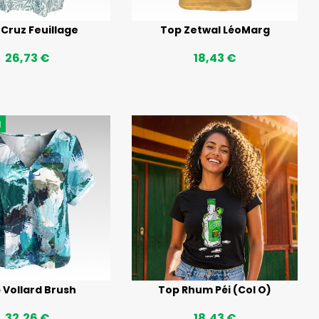
Cruz Feuillage
Top Zetwal LéoMarg
26,73 €
18,43 €
u
 Vollard Brush
Top Rhum Péi (Col O)
32,26 €
18,43 €