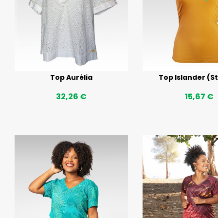
Top Aurélia
Top Islander (St
32,26 €
15,67 €