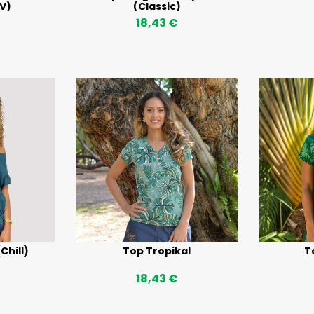
 V)
(Classic)
18,43 €
Chill)
Top Tropikal
T
18,43 €