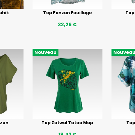
phik
Top Fanzan Feuillage
Top 
32,26 €
Nouveau
Nouvea
rzen
Top Zetwal Tatoo Map
Top
18,43 €