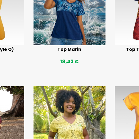
yle Q)
Top Marin
Top 
18,43 €