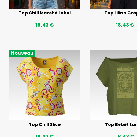
Top Chill Marché Lokal
Top Liline Gra
18,43 €
18,43 €
Nouveau
Top Chill Slice
Top Bébèt La
18,43 €
18,43 €