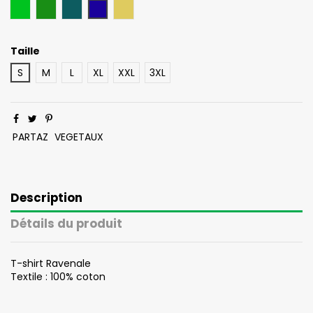
Vert
Vert Foncé
Bleu Pétrole
Bleu Marine
Moutarde
Taille
S
M
L
XL
XXL
3XL
PARTAZ
VEGETAUX
Description
Détails du produit
T-shirt Ravenale
Textile : 100% coton