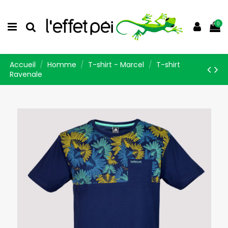
0
Accueil
Homme
T-shirt - Marcel
T-shirt
Ravenale