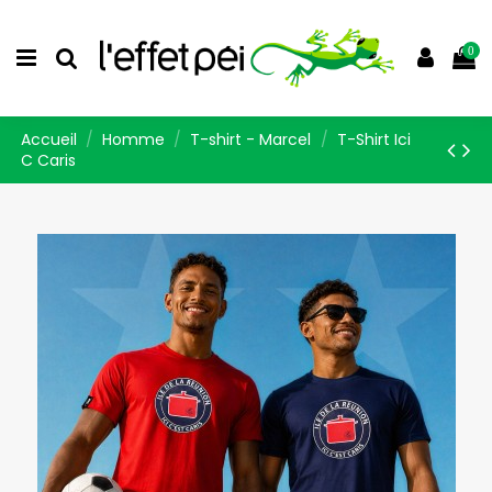
0
Accueil
Homme
T-shirt - Marcel
T-Shirt Ici
C Caris