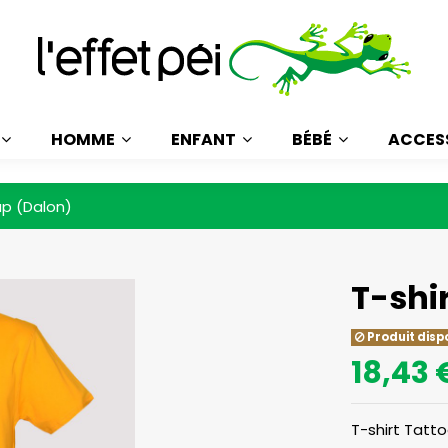
HOMME
ENFANT
BÉBÉ
ACCES
ap (Dalon)
T-shi
Produit disp
18,43 
T-shirt Tatt