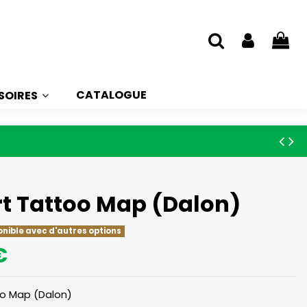
CATALOGUE
SOIRES
rt Tattoo Map (Dalon)
onible avec d'autres options
€
oo Map (Dalon)