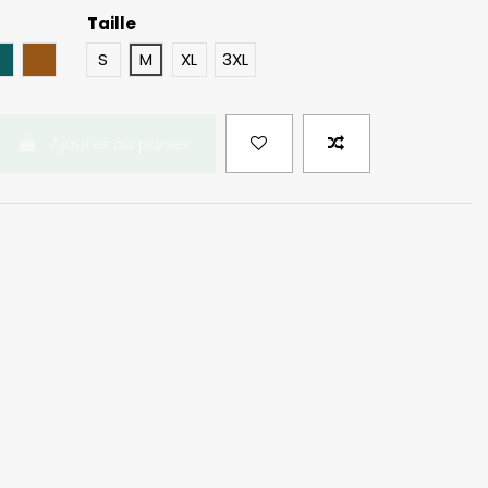
Taille
eau
Bleu Pétrole
Rouille
S
M
XL
3XL
Ajouter au panier