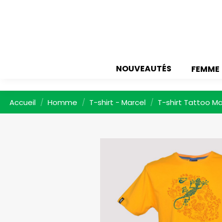
NOUVEAUTÉS
FEMME
Accueil
Homme
T-shirt - Marcel
T-shirt Tattoo M