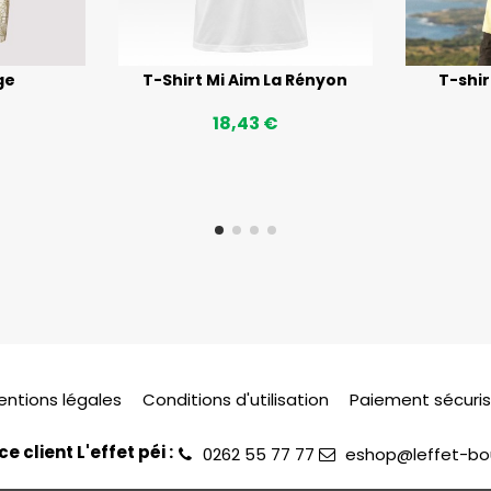
ge
T-Shirt Mi Aim La Rényon
T-shir
18,43 €
entions légales
Conditions d'utilisation
Paiement sécuri
ce client L'effet péi :
0262 55 77 77
eshop@leffet-bou