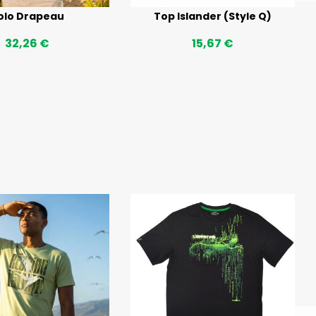
olo Drapeau
Top Islander (Style Q)
32,26 €
15,67 €