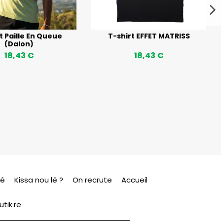
t Paille En Queue
T-shirt EFFET MATRISS
(Dalon)
18,43 €
18,43 €
sé
Kissa nou lé ?
On recrute
Accueil
tik.re