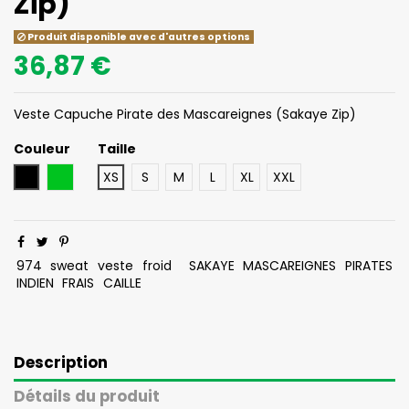
Zip)
Produit disponible avec d'autres options
36,87 €
Veste Capuche Pirate des Mascareignes (Sakaye Zip)
Couleur
Taille
Noir
Vert
XS
S
M
L
XL
XXL
974
sweat
veste
froid
SAKAYE
MASCAREIGNES
PIRATES
INDIEN
FRAIS
CAILLE
Description
Détails du produit