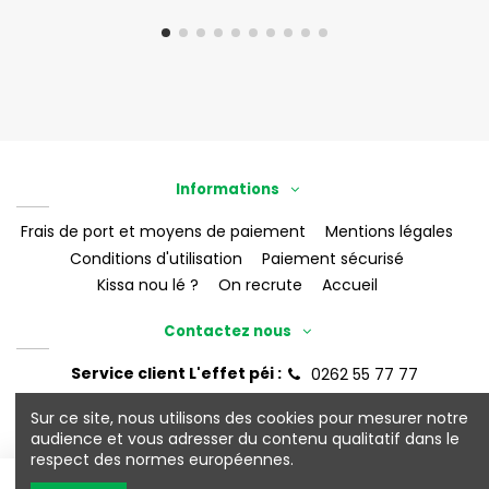
Informations
Frais de port et moyens de paiement
Mentions légales
Conditions d'utilisation
Paiement sécurisé
Kissa nou lé ?
On recrute
Accueil
Contactez nous
Service client L'effet péi :
0262 55 77 77
eshop@leffet-boutik.re
Sur ce site, nous utilisons des cookies pour mesurer notre
audience et vous adresser du contenu qualitatif dans le
respect des normes européennes.
©2026 L'Effet Péi