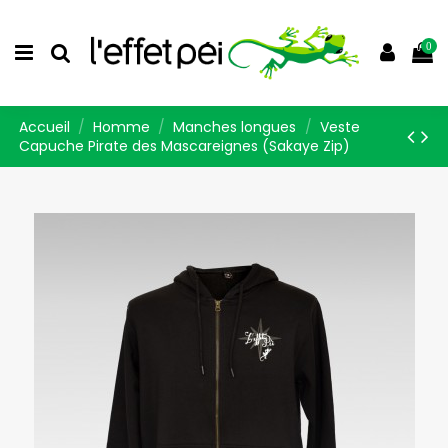
0
Accueil
Homme
Manches longues
Veste
Capuche Pirate des Mascareignes (Sakaye Zip)