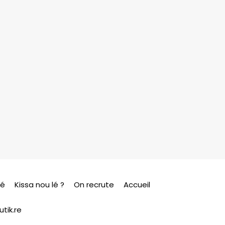
sé
Kissa nou lé ?
On recrute
Accueil
tik.re