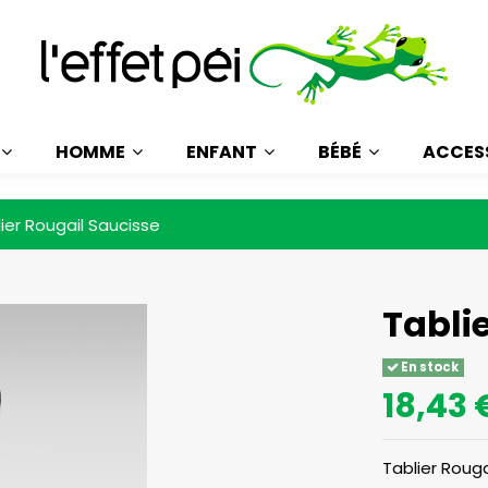
HOMME
ENFANT
BÉBÉ
ACCES
ier Rougail Saucisse
Tabli
En stock
18,43 
Tablier Rouga