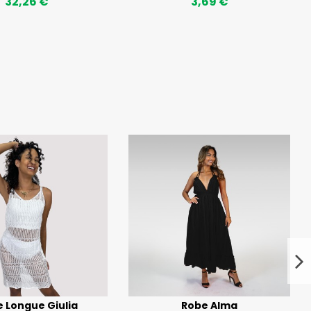
32,26 €
3,69 €
 Longue Giulia
Robe Alma