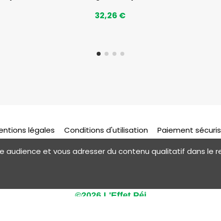
32,26 €
entions légales
Conditions d'utilisation
Paiement sécuri
otre audience et vous adresser du contenu qualitatif dans l
ce client L'effet péi :
0262 55 77 77
eshop@leffet-bou
©2026 L'Effet Péi