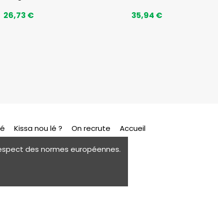
26,73 €
35,94 €
sé
Kissa nou lé ?
On recrute
Accueil
e respect des normes européennes.
tik.re