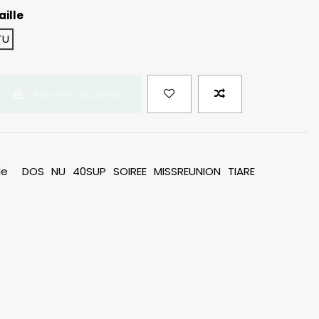
aille
TU
Ajouter au panier
le
DOS
NU
40SUP
SOIREE
MISSREUNION
TIARE