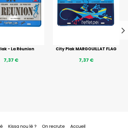
Plak - La Réunion
City Plak MARGOUILLAT FLAG
7,37 €
7,37 €
sé
Kissa nou lé ?
On recrute
Accueil