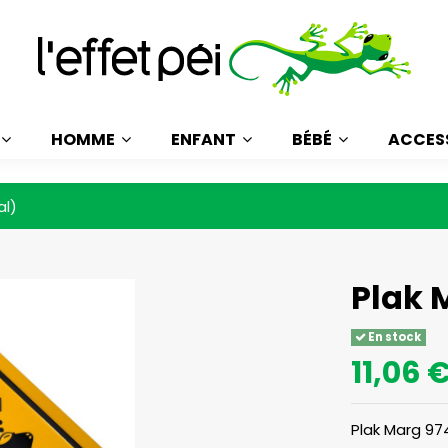
HOMME
ENFANT
BÉBÉ
ACCES
al)
Plak 
En stock
11,06 
Plak Marg 97