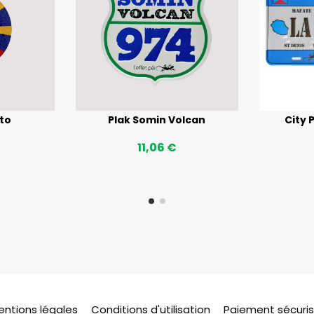
cto
Plak Somin Volcan
City 
11,06 €
entions légales
Conditions d'utilisation
Paiement sécuri