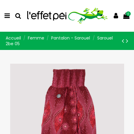
0
Accueil
Femme
Pantalon - Sarouel
Sarouel
2be 05