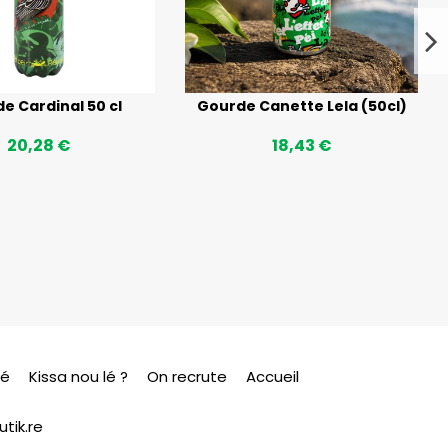
e Cardinal 50 cl
Gourde Canette Lela (50cl)
20,28 €
18,43 €
sé
Kissa nou lé ?
On recrute
Accueil
tik.re