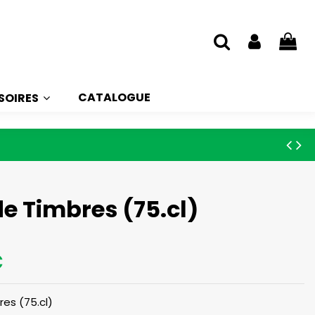
CATALOGUE
SOIRES
e Timbres (75.cl)
€
es (75.cl)