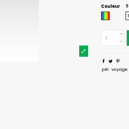
Couleur
T
Indéfini
péi
voyage