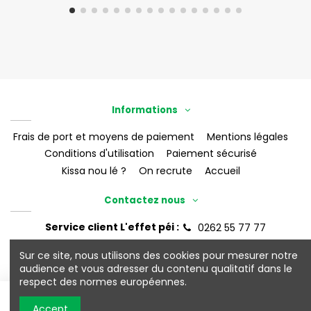
Informations
Frais de port et moyens de paiement
Mentions légales
Conditions d'utilisation
Paiement sécurisé
Kissa nou lé ?
On recrute
Accueil
Contactez nous
Service client L'effet péi :
0262 55 77 77
eshop@leffet-boutik.re
Sur ce site, nous utilisons des cookies pour mesurer notre
audience et vous adresser du contenu qualitatif dans le
respect des normes européennes.
©2026 L'Effet Péi
Ajouter au panier
Accept