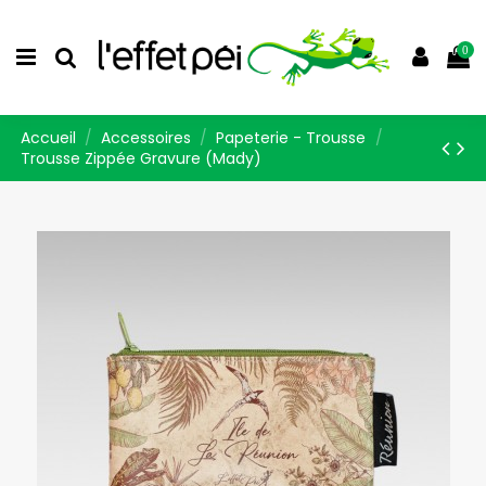
0
Accueil
Accessoires
Papeterie - Trousse
Trousse Zippée Gravure (Mady)