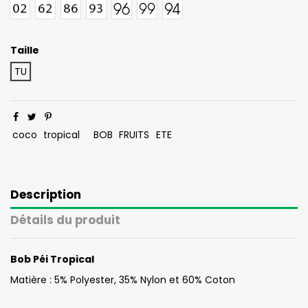
104
105
106
107
108
110
111
112
113
114
115
116
117
118
119
02
62
86
93
96
99
94
Taille
TU
coco
tropical
BOB
FRUITS
ETE
Description
Détails du produit
Bob Péi Tropical
Matière : 5% Polyester, 35% Nylon et 60% Coton