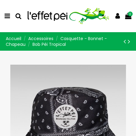
0
Accueil
Accessoires
Casquette - Bonnet -
Chapeau
Bob Péi Tropical