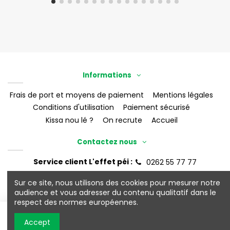
Informations
Frais de port et moyens de paiement
Mentions légales
Conditions d'utilisation
Paiement sécurisé
Kissa nou lé ?
On recrute
Accueil
Contactez nous
Service client L'effet péi :
0262 55 77 77
eshop@leffet-boutik.re
Sur ce site, nous utilisons des cookies pour mesurer notre
audience et vous adresser du contenu qualitatif dans le
respect des normes européennes.
©2026 L'Effet Péi
Ajouter au panier
Accept