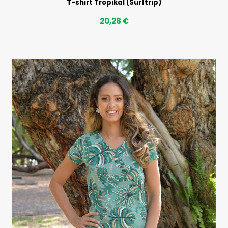
T-shirt Tropikal (Surftrip)
20,28 €